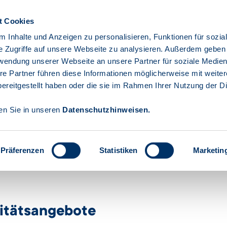
t Cookies
Gebärdensprache
Leichte Spr
 Inhalte und Anzeigen zu personalisieren, Funktionen für sozia
e Zugriffe auf unsere Webseite zu analysieren. Außerdem geben
rwendung unserer Webseite an unsere Partner für soziale Medie
ehmen
Privatpersonen
Öffentliche
Die
re Partner führen diese Informationen möglicherweise mit weite
Einrichtungen
Investi
ereitgestellt haben oder die sie im Rahmen Ihrer Nutzung der D
den Sie in unseren
Datenschutzhinweisen
.
Präferenzen
Statistiken
Marketin
 Forschung
Verbesserung Mobilitätsangebote
litätsangebote