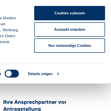
Cookies zulassen
ache
Karriere
Kontakt
Sprache:
Deutsch
le Medien
 wir
Auswahl erlauben
n, Werbung
ren Daten
Suche starten
tionsbank
ienste
Nur notwendige Cookies
g
Details zeigen
Ihre Ansprechpartner vor
Antragstellung