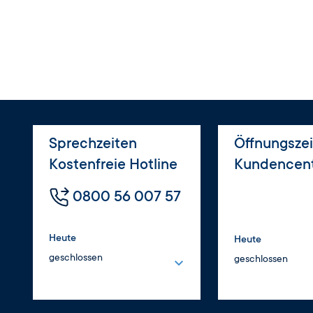
PDF
Datei
Vergabeübersicht Mittelabruf Realkoste
Erklärung zur Vergabe von Aufträgen A
XLSX
Datei
PDF
Datei
Übersicht Vermerke über die Erteilung e
Dokumentation der Vertretungsberecht
PDF
Datei
PDF
Datei
Sprechzeiten
Öffnungsze
Musterplakat: Kofinanziert von der Euro
Stellungnahme der Kommunalaufsichts
Kostenfreie Hotline
Kundencen
PDF
Datei
0800 56 007 57
PDF
Datei
Vollmacht für die elektronische Kommuni
Erklärung zur Einhaltung des Besserstel
Kundenportal VO-0-003
Heute
Heute
(Vollprüfung) SO-0-018
geschlossen
geschlossen
Montag
Montag
PDF
Datei
8:00 – 16:00 Uhr
8:00 – 12:30 Uhr