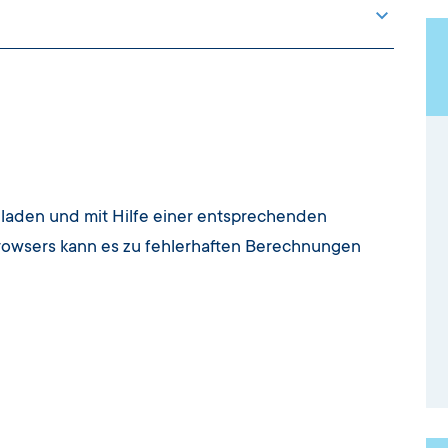
Herunterladen
terlagencheckliste
Link öffnen
htlinie
Link öffnen
s IB-Kundenportal
Herunterladen
ntrag AN-0-163
Herunterladen
finition der
Herunterladen
ahlenmäßiger Nachweis
uladen und mit Hilfe einer entsprechenden
Herunterladen
Ausgaben- und
Browsers kann es zu fehlerhaften Berechnungen
83
Herunterladen
rkblatt mit Hinweisen
Herunterladen
htigten/ wirtschaftlichen
nn
Herunterladen
mittlung der geplanten
Herunterladen
Herunterladen
undrechte der
gs AU-1-001