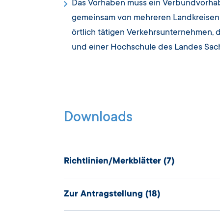
Das Vorhaben muss ein Verbundvorhabe
gemeinsam von mehreren Landkreisen 
örtlich tätigen Verkehrsunternehmen,
und einer Hochschule des Landes Sach
Downloads
Richtlinien/Merkblätter
(7)
WWW.
Link
Zur Antragstellung
(18)
Datenschutzhinweise auf www.ib-sachse
PDF
Datei