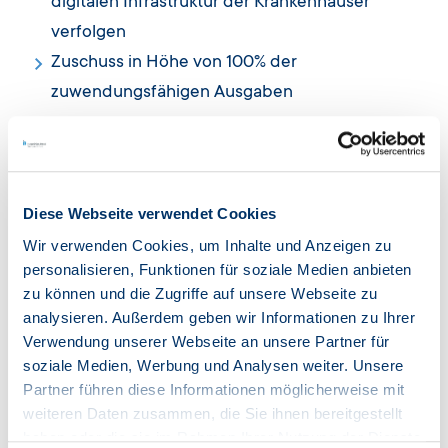
digitalen Infrastruktur der Krankenhäuser
verfolgen
Zuschuss in Höhe von 100% der
zuwendungsfähigen Ausgaben
Darauf müssen Sie achten:
Diese Webseite verwendet Cookies
Das zur Förderung beantragte Vorhaben darf
frühestens am 2. September 2020 begonnen
Wir verwenden Cookies, um Inhalte und Anzeigen zu
personalisieren, Funktionen für soziale Medien anbieten
haben und bei Antragstellung noch nicht
zu können und die Zugriffe auf unsere Webseite zu
abgeschlossen sein
analysieren. Außerdem geben wir Informationen zu Ihrer
Die geförderten Vorhaben müssen bis
Verwendung unserer Webseite an unsere Partner für
spätestens zum 30. März 2026 abgeschlossen
soziale Medien, Werbung und Analysen weiter. Unsere
Partner führen diese Informationen möglicherweise mit
sein
weiteren Daten zusammen, die Sie ihnen bereitgestellt
Für Maßnahmen nach § 19 Abs. 1 Satz 1 Nr. 2 bis
haben oder die sie im Rahmen Ihrer Nutzung der Dienste