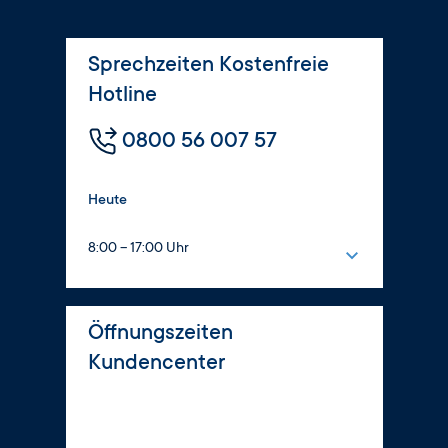
Sprechzeiten Kostenfreie
Hotline
0800 56 007 57
Heute
8:00 – 17:00 Uhr
Montag
8:00 – 16:00 Uhr
Öffnungszeiten
Dienstag
Kundencenter
8:00 – 17:00 Uhr
Mittwoch
8:00 – 16:00 Uhr
Donnerstag