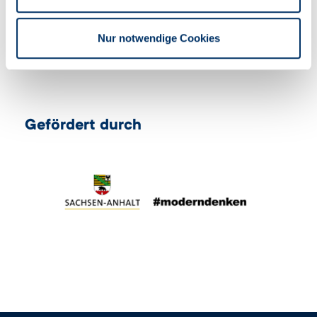
auszufüllen. Bei Nutzung des Browsers kann es
zu fehlerhaften Berechnungen kommen.
Nur notwendige Cookies
Gefördert durch