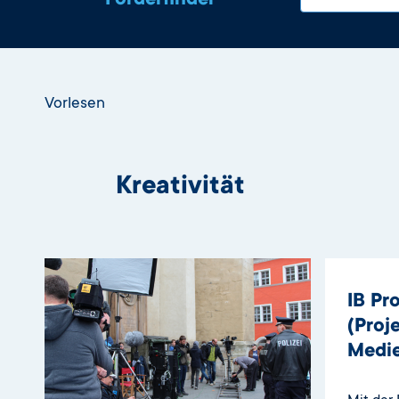
Förderfinder
Vorlesen
Kreativität
IB Pr
(Proj
Medie