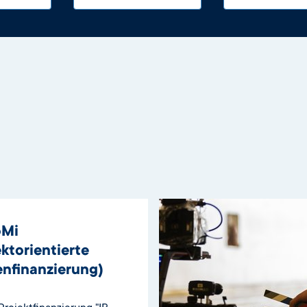
oMi
ektorientierte
nfinanzierung)