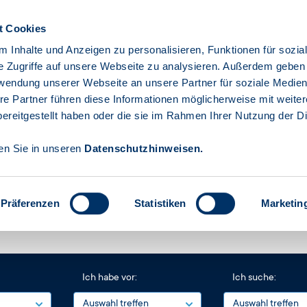
t Cookies
Gebärdensprache
Leichte Spr
 Inhalte und Anzeigen zu personalisieren, Funktionen für sozia
e Zugriffe auf unsere Webseite zu analysieren. Außerdem geben
rwendung unserer Webseite an unsere Partner für soziale Medie
ehmen
Privatpersonen
Öffentliche
Die
re Partner führen diese Informationen möglicherweise mit weite
Einrichtungen
Investi
ereitgestellt haben oder die sie im Rahmen Ihrer Nutzung der D
den Sie in unseren
Datenschutzhinweisen
.
Präferenzen
Statistiken
Marketin
Ich habe vor:
Ich suche: