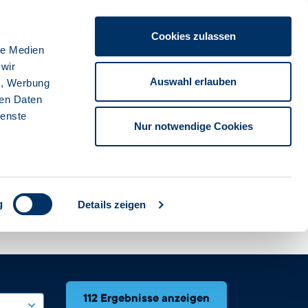
Cookies zulassen
ache
Karriere
Kontakt
Sprache:
Deutsch
le Medien
 wir
Auswahl erlauben
n, Werbung
ren Daten
Suche starten
tionsbank
ienste
Nur notwendige Cookies
g
Details zeigen
112 Ergebnisse anzeigen