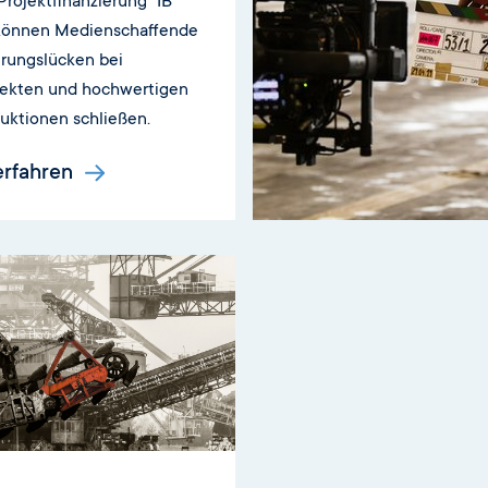
Projektfinanzierung "IB
können Medienschaffende
erungslücken bei
jekten und hochwertigen
uktionen schließen.
erfahren