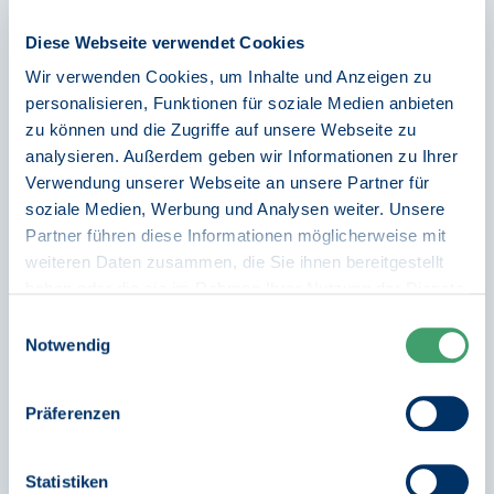
Diese Webseite verwendet Cookies
Wir verwenden Cookies, um Inhalte und Anzeigen zu
Mehr erfahren
personalisieren, Funktionen für soziale Medien anbieten
zu können und die Zugriffe auf unsere Webseite zu
analysieren. Außerdem geben wir Informationen zu Ihrer
Verwendung unserer Webseite an unsere Partner für
soziale Medien, Werbung und Analysen weiter. Unsere
Investor Relations
Partner führen diese Informationen möglicherweise mit
weiteren Daten zusammen, die Sie ihnen bereitgestellt
haben oder die sie im Rahmen Ihrer Nutzung der Dienste
Die Investitionsbank Sachsen-Anhalt hat ihr
gesammelt haben.
Einwilligungsauswahl
Weitere Informationen finden Sie in
operatives Geschäft als zentrales Förderinstitut
Notwendig
unseren
Datenschutzhinweisen
.
des Landes Sachsen-Anhalt am 1. März 2004
aufgenommen. Seit März 2023 ist sie als
Präferenzen
selbständige Anstalt öffentlichen Rechts tätig.
Statistiken