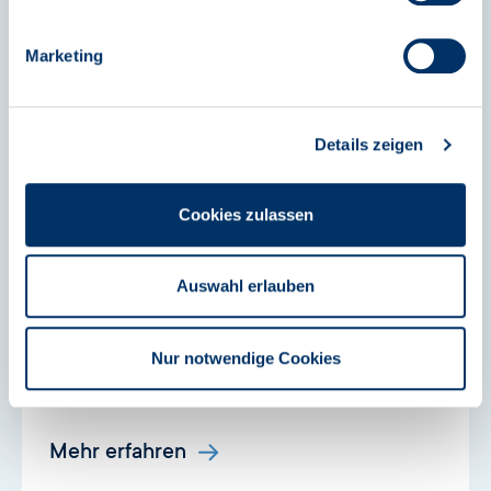
Mehr erfahren
Marketing
Details zeigen
Finanzkontrolle EU-Fonds
Cookies zulassen
Die Finanzkontrolle EU-Fonds ist ein innerhalb der
Auswahl erlauben
Investitionsbank fachlich und funktionell
unabhängiger Revisionsdienst.
Nur notwendige Cookies
Mehr erfahren