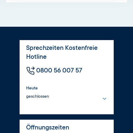
Sprechzeiten Kostenfreie
Hotline
0800 56 007 57
Heute
geschlossen
Montag
8:00 – 16:00 Uhr
Dienstag
Öffnungszeiten
8:00 – 17:00 Uhr