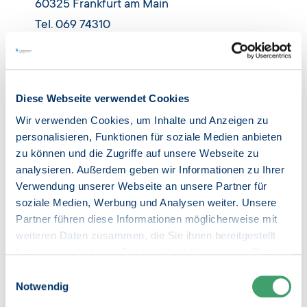
60325 Frankfurt am Main
Tel. 069 74310
Fax: 069 74312944
E-Mail:
info@kfw.de
Diese Webseite verwendet Cookies
Wir verwenden Cookies, um Inhalte und Anzeigen zu
KfW Bankengruppe
personalisieren, Funktionen für soziale Medien anbieten
Niederlassung Berlin
zu können und die Zugriffe auf unsere Webseite zu
Charlottenstraße 33/33a
analysieren. Außerdem geben wir Informationen zu Ihrer
Verwendung unserer Webseite an unsere Partner für
10117 Berlin
soziale Medien, Werbung und Analysen weiter. Unsere
Telefon: 030 202640
Partner führen diese Informationen möglicherweise mit
Fax: 069 74312944
weiteren Daten zusammen, die Sie ihnen bereitgestellt
E-Mail:
info@kfw.de
haben oder die sie im Rahmen Ihrer Nutzung der Dienste
gesammelt haben.
Einwilligungsauswahl
Weitere Informationen finden Sie in
Notwendig
unseren
Datenschutzhinweisen
.