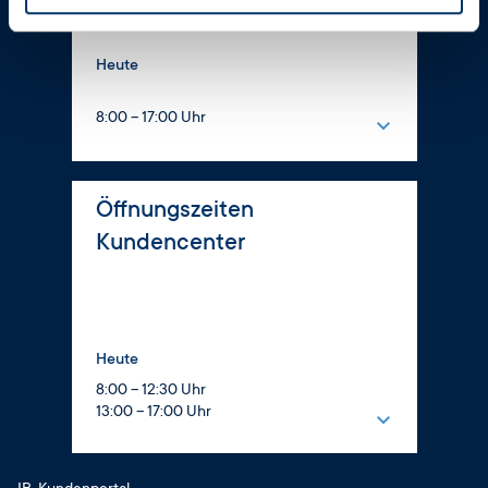
0800 56 007 57
Heute
8:00 – 17:00 Uhr
Montag
8:00 – 16:00 Uhr
Öffnungszeiten
Dienstag
Kundencenter
8:00 – 17:00 Uhr
Mittwoch
8:00 – 16:00 Uhr
Donnerstag
Heute
8:00 – 17:00 Uhr
8:00 – 12:30 Uhr
Freitag
13:00 – 17:00 Uhr
8:00 – 14:00 Uhr
Montag
Samstag
8:00 – 12:30 Uhr
geschlossen