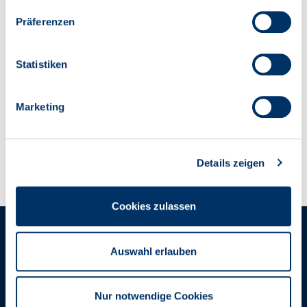
Landwirtschaftliche Rentenbank
Präferenzen
Hochstraße 2
60313 Frankfurt am Main
Statistiken
Tel. 069 21070
Fax: 069 21076444
Marketing
E-Mail:
office@rentenbank.de
Details zeigen
Cookies zulassen
Auswahl erlauben
Sprechzeiten Kostenfreie
Hotline
Nur notwendige Cookies