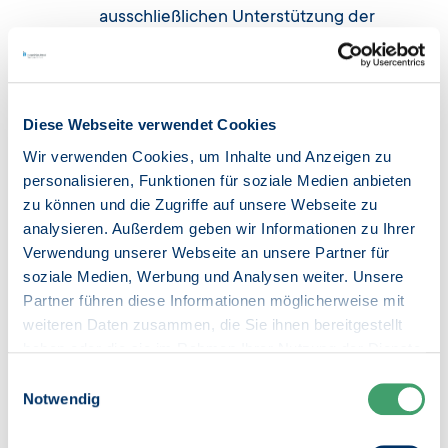
ausschließlichen Unterstützung der
jeweiligen LAG vorhanden sind
ist das Vergaberecht einzuhalten
Diese Webseite verwendet Cookies
Wir verwenden Cookies, um Inhalte und Anzeigen zu
personalisieren, Funktionen für soziale Medien anbieten
Wir empfehlen, die Formulare herunterzuladen
zu können und die Zugriffe auf unsere Webseite zu
und mit Hilfe einer entsprechenden Software
analysieren. Außerdem geben wir Informationen zu Ihrer
auszufüllen. Bei Nutzung des Browsers kann es
Verwendung unserer Webseite an unsere Partner für
zu fehlerhaften Berechnungen kommen.
soziale Medien, Werbung und Analysen weiter. Unsere
Partner führen diese Informationen möglicherweise mit
weiteren Daten zusammen, die Sie ihnen bereitgestellt
haben oder die sie im Rahmen Ihrer Nutzung der Dienste
IB-Kundenportal
gesammelt haben.
Einwilligungsauswahl
Weitere Informationen finden Sie in
Notwendig
unseren
Datenschutzhinweisen
.
Hier können Sie sich im IB-Kundenportal