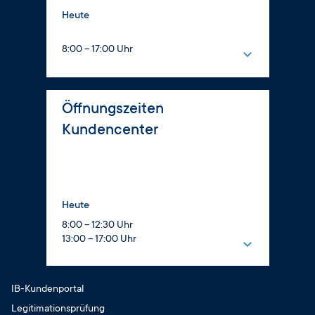
Heute
8:00 – 17:00 Uhr
Montag
8:00 – 16:00 Uhr
Öffnungszeiten
Dienstag
Kundencenter
8:00 – 17:00 Uhr
Mittwoch
8:00 – 16:00 Uhr
Donnerstag
Heute
8:00 – 17:00 Uhr
8:00 – 12:30 Uhr
Freitag
13:00 – 17:00 Uhr
8:00 – 14:00 Uhr
Montag
Samstag
8:00 – 12:30 Uhr
geschlossen
IB-Kundenportal
13:00 – 16:00 Uhr
Sonntag
Legitimationsprüfung
Dienstag