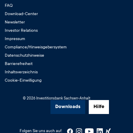
geschlossen
FAQ
8:00 – 12:30 Uhr
13:00 – 17:00 Uhr
Download-Center
Mittwoch
Newsletter
8:00 – 12:30 Uhr
Investor Relations
13:00 – 16:00 Uhr
Impressum
Donnerstag
Compliance/Hinweisgebersystem
8:00 – 12:30 Uhr
Datenschutzhinweise
13:00 – 17:00 Uhr
Barrierefreiheit
Freitag
Inhaltsverzeichnis
8:00 – 14:00 Uhr
Cookie-Einwilligung
Samstag
geschlossen
© 2026 Investitionsbank Sachsen-Anhalt
Sonntag
Downloads
Hilfe
geschlossen
Folgen Sie uns auch auf: