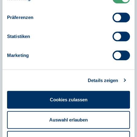
unseren
Datenschutzhinweisen
.
Präferenzen
PRAXIS BO
Statistiken
Ziel der Förderung ist es, den
Berufsorientierungsprozess von Schülerinnen und
Marketing
Schülern ab Klassenstufe 7 in allen Schulformen zu
unterstützen. Dabei sollen sie entsprechend ihrer
individuellen Neigungen und Kompetenzen
Details zeigen
passende betriebliche Praktika absolvieren.
Cookies zulassen
Mehr erfahren
Auswahl erlauben