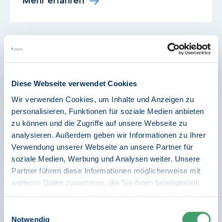
Mehr erfahren
Kompetenzagenturen
Diese Webseite verwendet Cookies
Wir verwenden Cookies, um Inhalte und Anzeigen zu
Ziel der Förderung ist es, niedrigschwellige
personalisieren, Funktionen für soziale Medien anbieten
Unterstützungsangebote bereitzustellen, die
zu können und die Zugriffe auf unsere Webseite zu
jungen Menschen berufliche Perspektiven
analysieren. Außerdem geben wir Informationen zu Ihrer
eröffnen und den Übergang in eine
Verwendung unserer Webseite an unsere Partner für
Berufsausbildung erleichtern.
soziale Medien, Werbung und Analysen weiter. Unsere
Partner führen diese Informationen möglicherweise mit
weiteren Daten zusammen, die Sie ihnen bereitgestellt
haben oder die sie im Rahmen Ihrer Nutzung der Dienste
Mehr erfahren
gesammelt haben.
Einwilligungsauswahl
Weitere Informationen finden Sie in
Notwendig