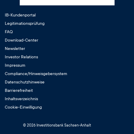
8:00 – 12:30 Uhr
geschlossen
13:00 – 16:00 Uhr
IB-Kundenportal
Sonntag
Dienstag
Legitimationsprüfung
geschlossen
8:00 – 12:30 Uhr
FAQ
13:00 – 17:00 Uhr
Download-Center
Mittwoch
Newsletter
8:00 – 12:30 Uhr
13:00 – 16:00 Uhr
Investor Relations
Donnerstag
Impressum
8:00 – 12:30 Uhr
Compliance/Hinweisgebersystem
13:00 – 17:00 Uhr
Datenschutzhinweise
Freitag
Barrierefreiheit
8:00 – 14:00 Uhr
Inhaltsverzeichnis
Samstag
Cookie-Einwilligung
geschlossen
Sonntag
© 2026 Investitionsbank Sachsen-Anhalt
geschlossen