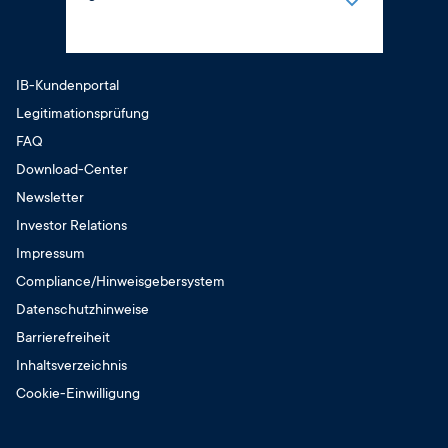
8:00 – 14:00 Uhr
Montag
Samstag
8:00 – 12:30 Uhr
geschlossen
13:00 – 16:00 Uhr
IB-Kundenportal
Sonntag
Dienstag
Legitimationsprüfung
geschlossen
8:00 – 12:30 Uhr
FAQ
13:00 – 17:00 Uhr
Download-Center
Mittwoch
Newsletter
8:00 – 12:30 Uhr
13:00 – 16:00 Uhr
Investor Relations
Donnerstag
Impressum
8:00 – 12:30 Uhr
Compliance/Hinweisgebersystem
13:00 – 17:00 Uhr
Datenschutzhinweise
Freitag
Barrierefreiheit
8:00 – 14:00 Uhr
Inhaltsverzeichnis
Samstag
Cookie-Einwilligung
geschlossen
Sonntag