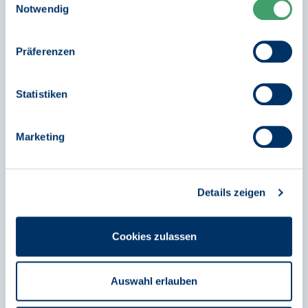
REVIERPIONIER
Weitere Informationen finden Sie in
08/20
Notwendig
vergibt fünf
unseren
Datenschutzhinweisen
.
Mehr erfahren
Publikumspreise
Präferenzen
alle Ve
Statistiken
Marketing
Stark für die Regionen,
unser Engagement:
Details zeigen
Cookies zulassen
Auswahl erlauben