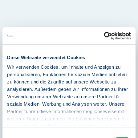
Aktuelles
Diese Webseite verwendet Cookies
Veran
Wir verwenden Cookies, um Inhalte und Anzeigen zu
personalisieren, Funktionen für soziale Medien anbieten
11.08.2026
zu können und die Zugriffe auf unsere Webseite zu
IB regi
analysieren. Außerdem geben wir Informationen zu Ihrer
vor Or
Verwendung unserer Webseite an unsere Partner für
08/20
soziale Medien, Werbung und Analysen weiter. Unsere
Partner führen diese Informationen möglicherweise mit
Strukturwandel:
weiteren Daten zusammen, die Sie ihnen bereitgestellt
12.08.202
haben oder die sie im Rahmen Ihrer Nutzung der Dienste
Ideenwettbewerb
IB regi
gesammelt haben.
vor Or
Einwilligungsauswahl