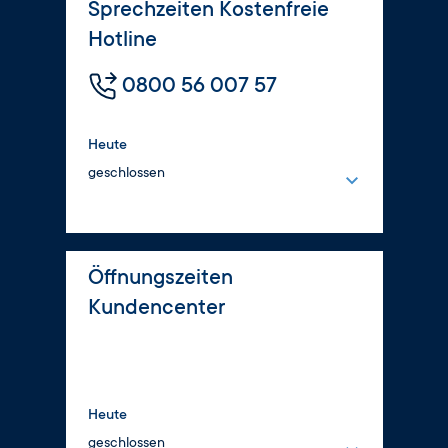
Sprechzeiten Kostenfreie
Hotline
0800 56 007 57
Heute
geschlossen
Montag
8:00 – 16:00 Uhr
Dienstag
Öffnungszeiten
8:00 – 17:00 Uhr
Kundencenter
Mittwoch
8:00 – 16:00 Uhr
Donnerstag
8:00 – 17:00 Uhr
Heute
Freitag
geschlossen