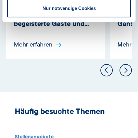
Nur notwendige Cookies
160 Stimmen, 250
Wenn 
begeisterte Gäste und
Gänseh
Gänsehaut pur beim
Meiste
Sachsen-Anhalt-Tag in
Ehren
Mehr erfahren
Mehr e
Bernburg!
Häufig besuchte Themen
Stellenangebote