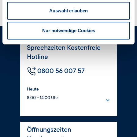
Auswahl erlauben
Nur notwendige Cookies
Sprechzeiten Kostenfreie
Hotline
0800 56 007 57
Heute
8:00 – 14:00 Uhr
Montag
8:00 – 16:00 Uhr
Dienstag
Öffnungszeiten
8:00 – 17:00 Uhr