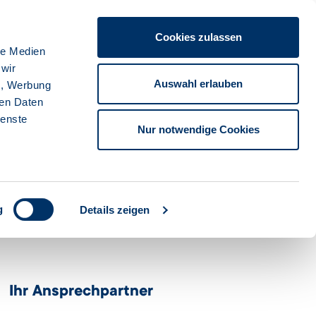
Cookies zulassen
ache
Karriere
Kontakt
Sprache:
Deutsch
le Medien
 wir
Auswahl erlauben
n, Werbung
ren Daten
Suche starten
tionsbank
ienste
Nur notwendige Cookies
g
Details zeigen
Ihr Ansprechpartner