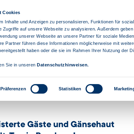
t Cookies
Gebärdensprache
Leichte Spr
 Inhalte und Anzeigen zu personalisieren, Funktionen für sozia
e Zugriffe auf unsere Webseite zu analysieren. Außerdem geben
rwendung unserer Webseite an unsere Partner für soziale Medie
ehmen
Privatpersonen
Öffentliche
Die
re Partner führen diese Informationen möglicherweise mit weite
Einrichtungen
Investi
ereitgestellt haben oder die sie im Rahmen Ihrer Nutzung der D
den Sie in unseren
Datenschutzhinweisen
.
Präferenzen
Statistiken
Marketin
Engagement
#ibbewegt
isterte Gäste und Gänsehaut