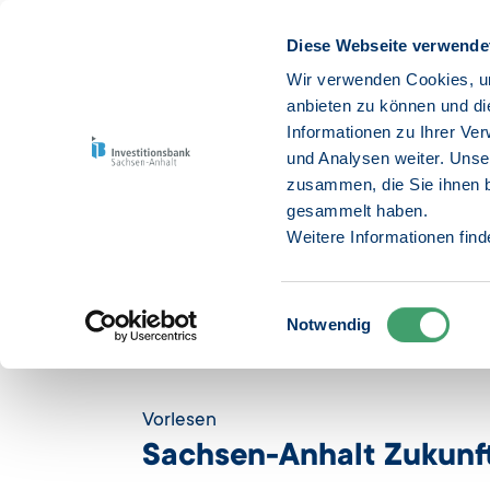
Diese Webseite verwende
Wir verwenden Cookies, um
anbieten zu können und di
Informationen zu Ihrer Ve
Untern
und Analysen weiter. Unse
zusammen, die Sie ihnen b
gesammelt haben.
Weitere Informationen fin
Einwilligungsauswahl
Notwendig
Startseite
Unternehmen
Energie & Umwelt
Zuku
Vorlesen
Sachsen-Anhalt Zukunf