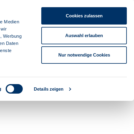
Cookies zulassen
ache
Karriere
Kontakt
Sprache:
Deutsch
le Medien
 wir
Auswahl erlauben
n, Werbung
ren Daten
Suche starten
tionsbank
ienste
Nur notwendige Cookies
g
Details zeigen