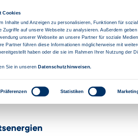
t Cookies
Gebärdensprache
Leichte Spr
 Inhalte und Anzeigen zu personalisieren, Funktionen für sozia
e Zugriffe auf unsere Webseite zu analysieren. Außerdem geben
rwendung unserer Webseite an unsere Partner für soziale Medie
ehmen
Privatpersonen
Öffentliche
Die
re Partner führen diese Informationen möglicherweise mit weite
Einrichtungen
Investi
ereitgestellt haben oder die sie im Rahmen Ihrer Nutzung der D
den Sie in unseren
Datenschutzhinweisen
.
Präferenzen
Statistiken
Marketin
nftsenergien
tsenergien