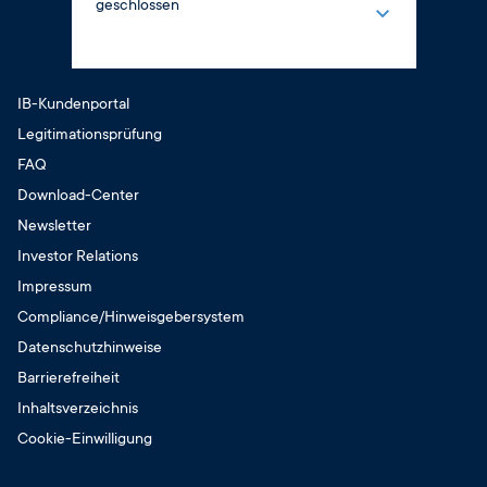
geschlossen
8:00 – 14:00 Uhr
Montag
Samstag
8:00 – 12:30 Uhr
geschlossen
13:00 – 16:00 Uhr
IB-Kundenportal
Sonntag
Dienstag
Legitimationsprüfung
geschlossen
8:00 – 12:30 Uhr
FAQ
13:00 – 17:00 Uhr
Download-Center
Mittwoch
Newsletter
8:00 – 12:30 Uhr
13:00 – 16:00 Uhr
Investor Relations
Donnerstag
Impressum
8:00 – 12:30 Uhr
Compliance/Hinweisgebersystem
13:00 – 17:00 Uhr
Datenschutzhinweise
Freitag
Barrierefreiheit
8:00 – 14:00 Uhr
Inhaltsverzeichnis
Samstag
Cookie-Einwilligung
geschlossen