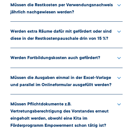
der IB auf.
von 6 Wochen durch den Arbeitgeber. Falls
Stelle. Die Auszahlung der Zuwendung erfolgt
Müssen die Restkosten per Verwendungsnachweis
Zahlungen darüber hinaus erfolgt sind, wird eine
jedoch nur auf Nachweis der tatsächlichen
jährlich nachgewiesen werden?
Ein Nachweis der Restkosten ist nicht
Verrechnung im Verwendungsnachweis mit der
Arbeitsstunden.
notwendig.
nächsten Zahlung vorgenommen. Ist eine
Werden extra Räume dafür mit gefördert oder sind
Rückkehr dieser pädagogischen Fachkraft aus
diese in der Restkostenpauschale drin von 15 %?
Die anteilige Gebäudemiete und Raummiete ist
der Krankheit nicht absehbar, könnte der Träger
in der Restkostenpauschale mit einbegriffen.
erneut ausschreiben und somit den geförderten
Werden Fortbildungskosten auch gefördert?
Betrag weiterhin in Anspruch nehmen.
Fortbildungen werden kostenfrei von der
Netzwerkstelle (Handlungssäule 2 der Richtlinie)
Müssen die Ausgaben einmal in der Excel-Vorlage
angeboten. Reise-, Verpflegungs- und
und parallel im Onlineformular ausgefüllt werden?
Ja. Die Excelübersicht stellt die Grundlage für
Übernachtungskosten des Projektpersonals
Eintragungen in der Antragsklickstrecke dar.
entsprechend dem Bundesreisekostengesetz
Müssen Pflichtdokumente z.B.
sind förderfähig.
Vertretungsberechtigung des Vorstandes erneut
eingeholt werden, obwohl eine Kita im
Förderprogramm Empowerment schon tätig ist?