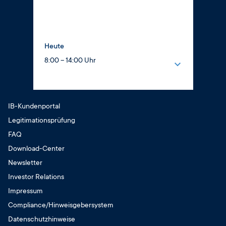
8:00 – 16:00 Uhr
Donnerstag
8:00 – 17:00 Uhr
Heute
Freitag
8:00 – 14:00 Uhr
8:00 – 14:00 Uhr
Montag
Samstag
8:00 – 12:30 Uhr
geschlossen
13:00 – 16:00 Uhr
IB-Kundenportal
Sonntag
Dienstag
Legitimationsprüfung
geschlossen
8:00 – 12:30 Uhr
FAQ
13:00 – 17:00 Uhr
Download-Center
Mittwoch
Newsletter
8:00 – 12:30 Uhr
13:00 – 16:00 Uhr
Investor Relations
Donnerstag
Impressum
8:00 – 12:30 Uhr
Compliance/Hinweisgebersystem
13:00 – 17:00 Uhr
Datenschutzhinweise