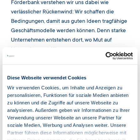
Förderbank verstehen wir uns dabei wie
verlässlicher Rückenwind: Wir schaffen die
Bedingungen, damit aus guten Ideen tragfähige
Geschäftsmodelle werden können. Denn starke
Unternehmen entstehen dort, wo Mut auf
Unterstützung trifft.
Herzlichen Glückwunsch auch an die weiteren
Preisträger:
Diese Webseite verwendet Cookies
>
MolAquaTech GmbH
aus Schkopau
Wir verwenden Cookies, um Inhalte und Anzeigen zu
personalisieren, Funktionen für soziale Medien anbieten
>
Patisserie Zuckerlieb
e
aus Bad Dürrenberg
zu können und die Zugriffe auf unsere Webseite zu
(zusätzlich Gewinnerin des Publikumspreises)
analysieren. Außerdem geben wir Informationen zu Ihrer
Verwendung unserer Webseite an unsere Partner für
Mehr als 20 Unternehmen haben sich für den 8.
soziale Medien, Werbung und Analysen weiter. Unsere
Partner führen diese Informationen möglicherweise mit
Gründerpreis des Saalekreises beworben. Das