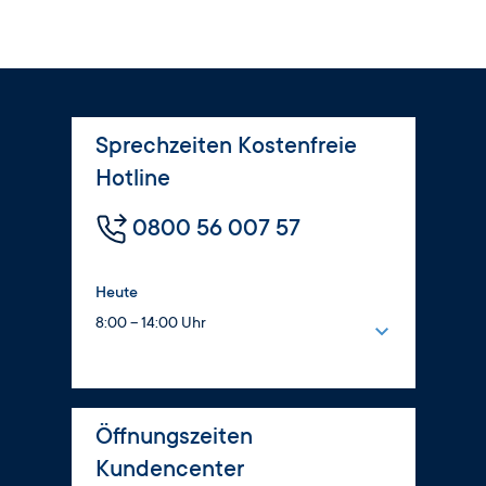
Sprechzeiten Kostenfreie
Hotline
0800 56 007 57
Heute
8:00 – 14:00 Uhr
Montag
8:00 – 16:00 Uhr
Dienstag
Öffnungszeiten
8:00 – 17:00 Uhr
Kundencenter
Mittwoch