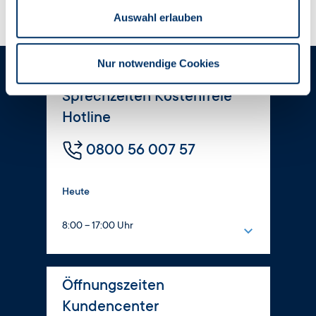
Auswahl erlauben
Nur notwendige Cookies
Sprechzeiten Kostenfreie
Hotline
0800 56 007 57
Heute
8:00 – 17:00 Uhr
Montag
8:00 – 16:00 Uhr
Öffnungszeiten
Dienstag
Kundencenter
8:00 – 17:00 Uhr