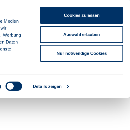
Cookies zulassen
ache
Karriere
Kontakt
Sprache:
Deutsch
le Medien
 wir
Auswahl erlauben
n, Werbung
ren Daten
Suche starten
tionsbank
ienste
Nur notwendige Cookies
g
Details zeigen